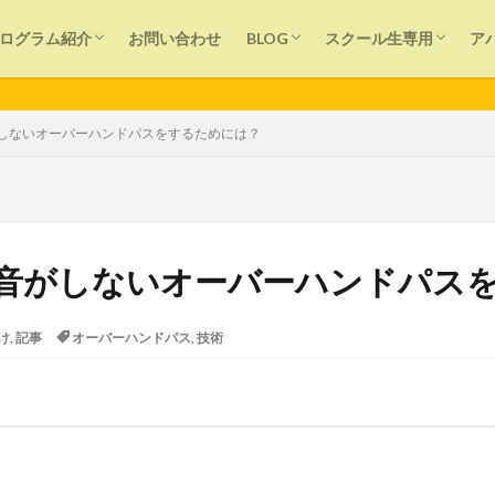
個別レッスン
バレーボール塾
大人バレーボール塾
出張チームレッスン＆コンサルティング
SNS(Smart Net Study)プログラム
オンラインサポート
News
プレイヤー向け
保護者向け
指導者向け
ログイン
個別レッスン
講師用
ログラム紹介
お問い合わせ
BLOG
スクール生専用
ア
個別レッスン
バレーボール塾
大人バレーボール塾
出張チームレッスン＆コンサルティング
SNS(Smart Net Study)プログラム
オンラインサポート
News
プレイヤー向け
保護者向け
指導者向け
ログイン
個別レッスン
講師用
■ 学
しないオーバーハンドパスをするためには？
声かけ
運動
目標設定
痛み
生涯スポーツ
教育
子ども
夢
外遊び
反則
アンダーハンドパス
初心
音がしないオーバーハンドパス
タッチネット
スポーツ
スピード
スクール
シューズ選び
ン
クラブチーム
オーバーハンドパス
オンライン
部活動
け
,
記事
オーバーハンドパス
,
技術
検索