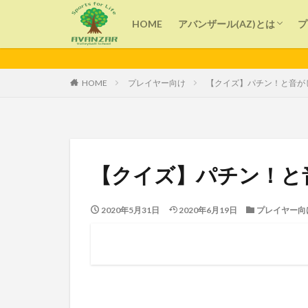
アバンザール(AZ)とは
指導者紹介
HOME
アバンザール(AZ)とは
プ
カテゴリー
アバンザール(AZ)とは
指導者紹介
HOME
プレイヤー向け
【クイズ】パチン！と音が
タグ
よくある質問
技術
子育て
【クイズ】パチン！と
バレーボール
コミュニケーショ
2020年5月31日
2020年6月19日
プレイヤー向