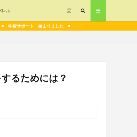
パレル
習サポート 始まりました ■
指導
技術解説
者
フォーム
をするためには？
コロナ