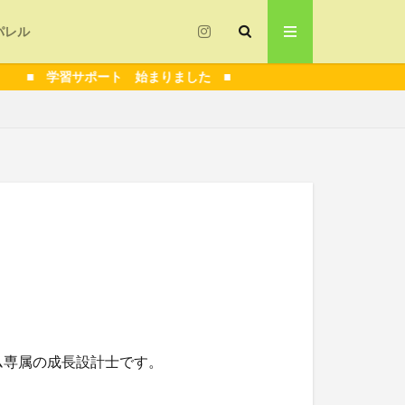
パレル
学習サポート 始まりました ■
指導
技術解説
者
フォーム
コロナ
ム専属の成長設計士です。