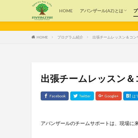
アバンザール(AZ)とは
指導者紹介
HOME
アバンザール(AZ)とは
プ
カテゴリー
アバンザール(AZ)とは
指導者紹介
HOME
プログラム紹介
出張チームレッスン＆コン
タグ
よくある質問
技術
子育て
出張チームレッスン＆
バレーボール
コミュニケーショ
アバンザールのチームサポートは、現場に