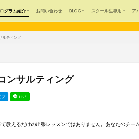
個別レッスン
バレーボール塾
大人バレーボール塾
出張チームレッスン＆コンサルティング
SNS(Smart Net Study)プログラム
オンラインサポート
News
プレイヤー向け
保護者向け
指導者向け
ログイン
個別レッスン
講師用
ログラム紹介
お問い合わせ
BLOG
スクール生専用
ア
個別レッスン
バレーボール塾
大人バレーボール塾
出張チームレッスン＆コンサルティング
SNS(Smart Net Study)プログラム
オンラインサポート
News
プレイヤー向け
保護者向け
指導者向け
ログイン
個別レッスン
講師用
■ 
サルティング
声かけ
運動
目標設定
痛み
生涯スポーツ
教育
子ども
夢
外遊び
反則
アンダーハンドパス
初心
コンサルティング
タッチネット
スポーツ
スピード
スクール
シューズ選び
ン
クラブチーム
オーバーハンドパス
オンライン
部活動
検索
来て教えるだけの出張レッスンではありません。あなたのチー