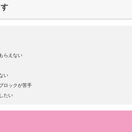
ます
もらえない
ない
ブロックが苦手
したい