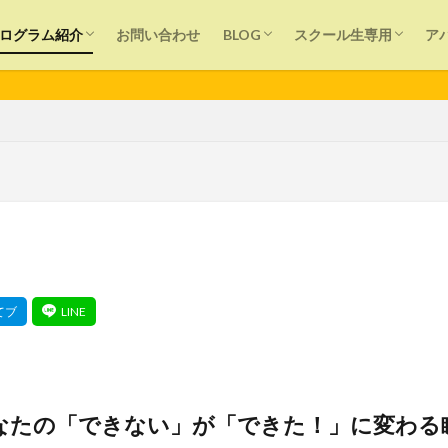
個別レッスン
バレーボール塾
大人バレーボール塾
出張チームレッスン＆コンサルティング
SNS(Smart Net Study)プログラム
オンラインサポート
News
プレイヤー向け
保護者向け
指導者向け
ログイン
個別レッスン
講師用
ログラム紹介
お問い合わせ
BLOG
スクール生専用
ア
個別レッスン
バレーボール塾
大人バレーボール塾
出張チームレッスン＆コンサルティング
SNS(Smart Net Study)プログラム
オンラインサポート
News
プレイヤー向け
保護者向け
指導者向け
ログイン
個別レッスン
講師用
■ 学
声かけ
運動
目標設定
痛み
生涯スポーツ
教育
子ども
夢
外遊び
反則
アンダーハンドパス
初心
タッチネット
スポーツ
スピード
スクール
シューズ選び
ン
クラブチーム
オーバーハンドパス
オンライン
部活動
検索
なたの「できない」が「できた！」に変わる