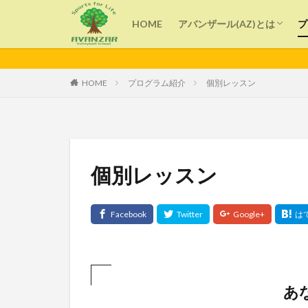
アバンザール(AZ)とは
指導者紹介
HOME
アバンザール(AZ)とは
プ
カテゴリー
アバンザール(AZ)とは
指導者紹介
HOME
プログラム紹介
個別レッスン
タグ
よくある質問
技術
子育て
個別レッスン
バレーボール
コミュニケーショ
あ