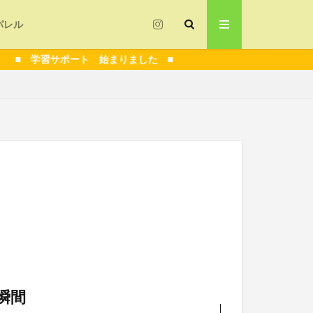
パレル
習サポート 始まりました ■
指導
技術解説
者
フォーム
コロナ
瞬間