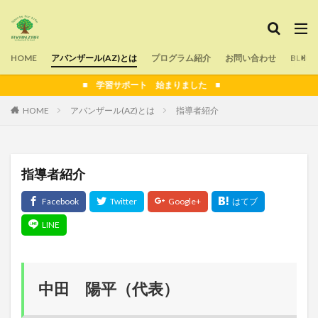
タグ
HOME
よくある質問
アバンザール(AZ)とは
声かけ
プログラム紹介
運動
目標設定
お問い合わせ
BLOG
痛み
生涯スポーツ
教育
指導
技術解説
■ 学習サポート 始まりました ■
技術
子育て
子ども
夢
外遊び
HOME
アバンザール(AZ)とは
指導者紹介
反則
アンダーハンドパス
初心者
フォーム
バレーボール
タッチネット
スポーツ
スピード
スクール
シューズ選び
コロナ
指導者紹介
コミュニケーション
クラブチーム
オーバーハンドパス
オンライン
部活動
検索
中田 陽平（代表）