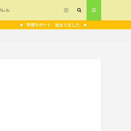
パレル
■ 学習サポート 始まりました ■
指導
技術解説
者
フォーム
コロナ