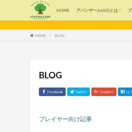
アバンザール(AZ)とは
指導者紹介
HOME
アバンザール(AZ)とは
プ
カテゴリー
アバンザール(AZ)とは
指導者紹介
HOME
BLOG
タグ
よくある質問
技術
子育て
BLOG
バレーボール
コミュニケーショ
プレイヤー向け記事