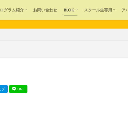
個別レッスン
バレーボール塾
大人バレーボール塾
出張チームレッスン＆コンサルティング
SNS(Smart Net Study)プログラム
オンラインサポート
News
プレイヤー向け
保護者向け
指導者向け
ログイン
個別レッスン
講師用
ログラム紹介
お問い合わせ
BLOG
スクール生専用
ア
個別レッスン
バレーボール塾
大人バレーボール塾
出張チームレッスン＆コンサルティング
SNS(Smart Net Study)プログラム
オンラインサポート
News
プレイヤー向け
保護者向け
指導者向け
ログイン
個別レッスン
講師用
声かけ
運動
目標設定
痛み
生涯スポーツ
教育
子ども
夢
外遊び
反則
アンダーハンドパス
初心
タッチネット
スポーツ
スピード
スクール
シューズ選び
ン
クラブチーム
オーバーハンドパス
オンライン
部活動
検索