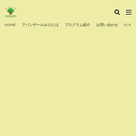
タグ
HOME
よくある質問
アバンザール(AZ)とは
声かけ
プログラム紹介
運動
目標設定
お問い合わせ
BLOG
痛み
生涯スポーツ
教育
指導
技術解説
技術
子育て
子ども
夢
外遊び
反則
アンダーハンドパス
初心者
フォーム
バレーボール
タッチネット
スポーツ
スピード
スクール
シューズ選び
コロナ
コミュニケーション
クラブチーム
オーバーハンドパス
オンライン
部活動
検索