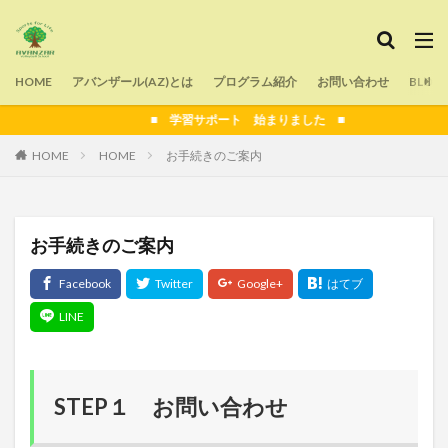
タグ
HOME
よくある質問
アバンザール(AZ)とは
声かけ
プログラム紹介
運動
目標設定
お問い合わせ
BLOG
痛み
生涯スポーツ
教育
指導
技術解説
■ 学習サポート 始まりました ■
技術
子育て
子ども
夢
外遊び
HOME
HOME
お手続きのご案内
反則
アンダーハンドパス
初心者
フォーム
バレーボール
タッチネット
スポーツ
スピード
スクール
シューズ選び
コロナ
お手続きのご案内
コミュニケーション
クラブチーム
オーバーハンドパス
オンライン
部活動
検索
STEP１ お問い合わせ