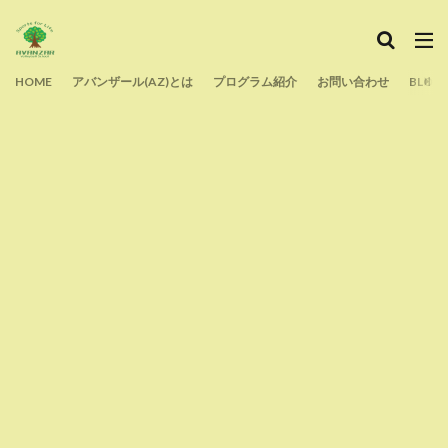
タグ
HOME
よくある質問
アバンザール(AZ)とは
声かけ
プログラム紹介
運動
目標設定
お問い合わせ
BLOG
痛み
生涯スポーツ
教育
指導
技術解説
技術
子育て
子ども
夢
外遊び
反則
アンダーハンドパス
初心者
フォーム
バレーボール
タッチネット
スポーツ
スピード
スクール
シューズ選び
コロナ
コミュニケーション
クラブチーム
オーバーハンドパス
オンライン
部活動
検索